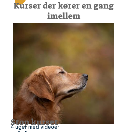
Kurser der kører en gang
imellem
Stop kurset
4 uger med videoer