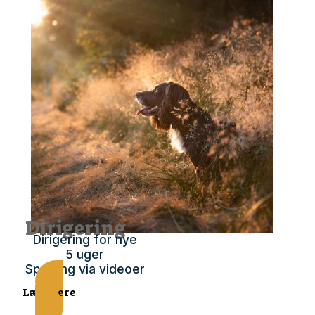
Dirigering
Dirigering for nye
5 uger
Sparring via videoer
Læs mere