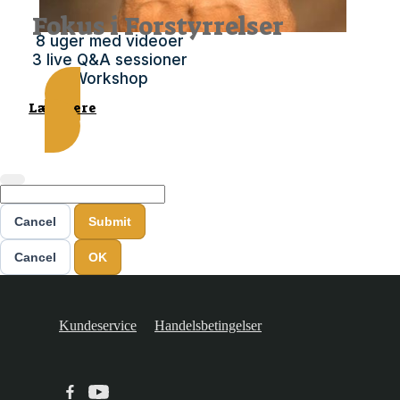
Fokus i Forstyrrelser
8 uger med videoer
3 live Q&A sessioner
Workshop
Læs mere
Cancel
Submit
Cancel
OK
Kundeservice
Handelsbetingelser