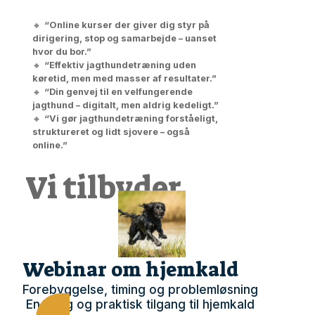
🔸
“Online kurser der giver dig styr på
dirigering, stop og samarbejde – uanset
hvor du bor.”
🔸
“Effektiv jagthundetræning uden
køretid, men med masser af resultater.”
🔸
“Din genvej til en velfungerende
jagthund – digitalt, men aldrig kedeligt.”
🔸
“Vi gør jagthundetræning forståeligt,
struktureret og lidt sjovere – også
online.”
Vi tilbyder
Webinar om hjemkald
Forebyggelse, timing og problemløsning
En ærlig og praktisk tilgang til hjemkald