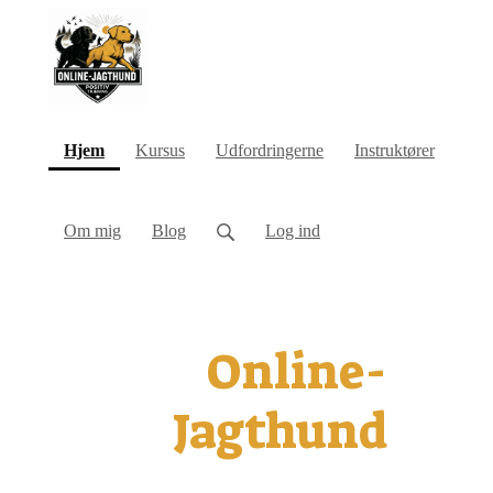
(current)
Hjem
Kursus
Udfordringerne
Instruktører
Om mig
Blog
Log ind
Online-
Jagthund