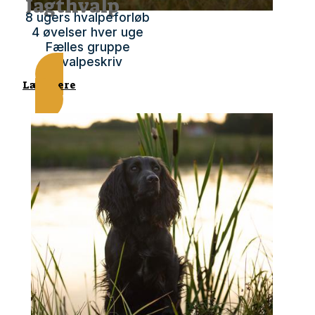
Jagthvalp
8 ugers hvalpeforløb
4 øvelser hver uge
Fælles gruppe
Hvalpeskriv
Læs mere