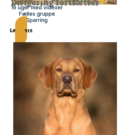
Dirigering fortsætter
16 uger med videoer
Fælles gruppe
Sparring
Læs mere